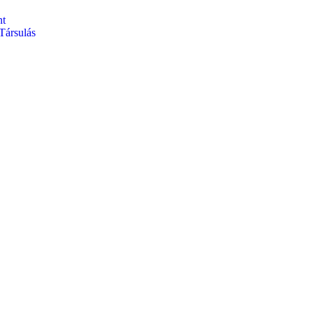
nt
Társulás