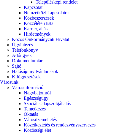
Településképi rendelet
Kapcsolat
Nemzetközi kapcsolatok
Közbeszerzések
Közzétételi lista
Karrier, állás
Hirdetmények
Közös Önkormányzati Hivatal
Ügyintézés
Telefonkönyv
Adóügyek
Dokumentumtár
Sajtó
Hatósági nyilvántartások
Kifüggesztések
Városunk
Városinformáció
Nagybajomról
Egészségügy
Szociális alapszolgáltatás​
Temetkezés
Oktatás
Városüzemeltetés
Közétkeztetés és rendezvényszervezés
Közösségi élet​