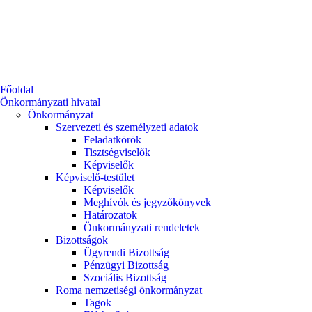
Főoldal
Önkormányzati hivatal
Önkormányzat
Szervezeti és személyzeti adatok
Feladatkörök
Tisztségviselők
Képviselők
Képviselő-testület
Képviselők
Meghívók és jegyzőkönyvek
Határozatok
Önkormányzati rendeletek
Bizottságok
Ügyrendi Bizottság
Pénzügyi Bizottság
Szociális Bizottság
Roma nemzetiségi önkormányzat
Tagok