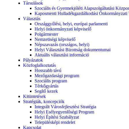
Társulások
Szociális és Gyermekjóléti Alapszolgáltatási Közpo
Kaposmenti Hulladékgazdálkodási Önkormányzati 
Választás
Országgyűlési, helyi, európai parlamenti
Helyi önkormányzati képviselő
Polgármester
Nemzetiségi képviselő
Népszavazás (országos, helyi)
Helyi Választási Bizottság dokumentumai
Aktuális választási információ
Pályázatok
Közfoglalkoztatás
Hosszabb távú
Mezőgazdasági program
Szociális program
Térkőgyártás
Segítő kezek
Kitüntetések
Stratégiák, koncepciók
Integrált Városfejlesztési Stratégia
Helyi Esélyegyenlőségi Program
Helyi Építési Szabályzat
Településképi rendelet
Kapcsolat