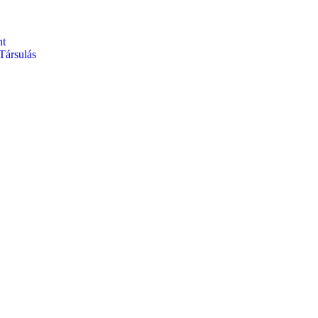
nt
Társulás