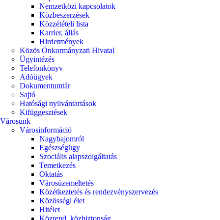
Nemzetközi kapcsolatok
Közbeszerzések
Közzétételi lista
Karrier, állás
Hirdetmények
Közös Önkormányzati Hivatal
Ügyintézés
Telefonkönyv
Adóügyek
Dokumentumtár
Sajtó
Hatósági nyilvántartások
Kifüggesztések
Városunk
Városinformáció
Nagybajomról
Egészségügy
Szociális alapszolgáltatás​
Temetkezés
Oktatás
Városüzemeltetés
Közétkeztetés és rendezvényszervezés
Közösségi élet​
Hitélet
Közrend, közbiztonság