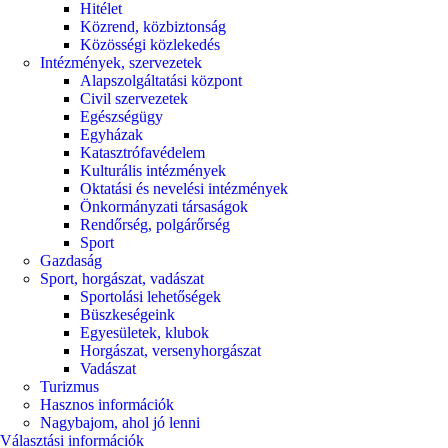
Hitélet
Közrend, közbiztonság
Közösségi közlekedés
Intézmények, szervezetek
Alapszolgáltatási központ
Civil szervezetek
Egészségügy
Egyházak
Katasztrófavédelem
Kulturális intézmények
Oktatási és nevelési intézmények
Önkormányzati társaságok
Rendőrség, polgárőrség
Sport
Gazdaság
Sport, horgászat, vadászat
Sportolási lehetőségek
Büszkeségeink
Egyesületek, klubok
Horgászat, versenyhorgászat
Vadászat
Turizmus
Hasznos információk
Nagybajom, ahol jó lenni
Választási információk