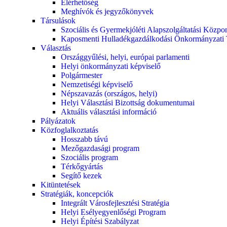
Elérhetőség
Meghívók és jegyzőkönyvek
Társulások
Szociális és Gyermekjóléti Alapszolgáltatási Közpo
Kaposmenti Hulladékgazdálkodási Önkormányzati 
Választás
Országgyűlési, helyi, európai parlamenti
Helyi önkormányzati képviselő
Polgármester
Nemzetiségi képviselő
Népszavazás (országos, helyi)
Helyi Választási Bizottság dokumentumai
Aktuális választási információ
Pályázatok
Közfoglalkoztatás
Hosszabb távú
Mezőgazdasági program
Szociális program
Térkőgyártás
Segítő kezek
Kitüntetések
Stratégiák, koncepciók
Integrált Városfejlesztési Stratégia
Helyi Esélyegyenlőségi Program
Helyi Építési Szabályzat