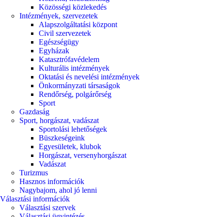
Közösségi közlekedés
Intézmények, szervezetek
Alapszolgáltatási központ
Civil szervezetek
Egészségügy
Egyházak
Katasztrófavédelem
Kulturális intézmények
Oktatási és nevelési intézmények
Önkormányzati társaságok
Rendőrség, polgárőrség
Sport
Gazdaság
Sport, horgászat, vadászat
Sportolási lehetőségek
Büszkeségeink
Egyesületek, klubok
Horgászat, versenyhorgászat
Vadászat
Turizmus
Hasznos információk
Nagybajom, ahol jó lenni
Választási információk
Választási szervek
Választási ügyintézés