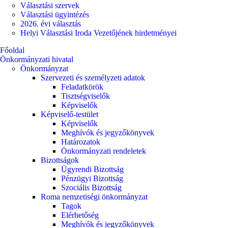
Választási szervek
Választási ügyintézés
2026. évi választás
Helyi Választási Iroda Vezetőjének hirdetményei
Főoldal
Önkormányzati hivatal
Önkormányzat
Szervezeti és személyzeti adatok
Feladatkörök
Tisztségviselők
Képviselők
Képviselő-testület
Képviselők
Meghívók és jegyzőkönyvek
Határozatok
Önkormányzati rendeletek
Bizottságok
Ügyrendi Bizottság
Pénzügyi Bizottság
Szociális Bizottság
Roma nemzetiségi önkormányzat
Tagok
Elérhetőség
Meghívók és jegyzőkönyvek