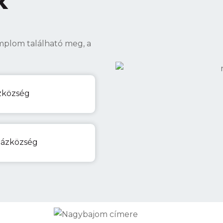
k
mplom található meg, a
zközség
házközség