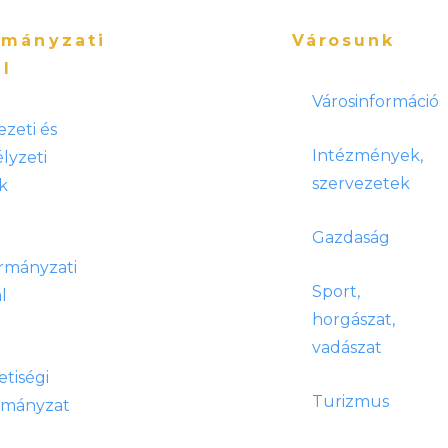
mányzati
Városunk
al
Városinformáció
ezeti és
Intézmények,
lyzeti
szervezetek
k
Gazdaság
rmányzati
Sport,
l
horgászat,
vadászat
tiségi
Turizmus
rmányzat