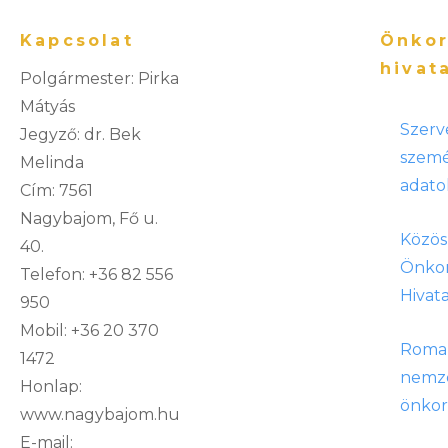
Kapcsolat
Önkor
hivat
Polgármester: Pirka
Mátyás
Szerv
Jegyző: dr. Bek
szemé
Melinda
adato
Cím: 7561
Nagybajom, Fő u.
Közös
40.
Önko
Telefon: +36 82 556
Hivata
950
Mobil: +36 20 370
Roma
1472
nemze
Honlap:
önko
www.nagybajom.hu
E-mail: