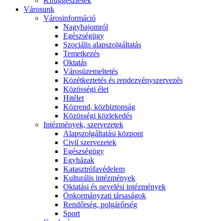
Kifüggesztések
Városunk
Városinformáció
Nagybajomról
Egészségügy
Szociális alapszolgáltatás​
Temetkezés
Oktatás
Városüzemeltetés
Közétkeztetés és rendezvényszervezés
Közösségi élet​
Hitélet
Közrend, közbiztonság
Közösségi közlekedés
Intézmények, szervezetek
Alapszolgáltatási központ
Civil szervezetek
Egészségügy
Egyházak
Katasztrófavédelem
Kulturális intézmények
Oktatási és nevelési intézmények
Önkormányzati társaságok
Rendőrség, polgárőrség
Sport