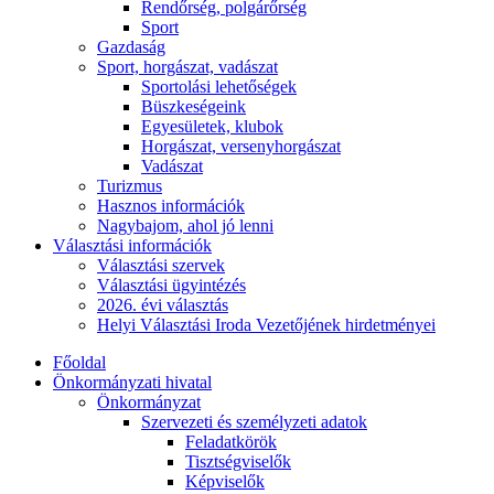
Rendőrség, polgárőrség
Sport
Gazdaság
Sport, horgászat, vadászat
Sportolási lehetőségek
Büszkeségeink
Egyesületek, klubok
Horgászat, versenyhorgászat
Vadászat
Turizmus
Hasznos információk
Nagybajom, ahol jó lenni
Választási információk
Választási szervek
Választási ügyintézés
2026. évi választás
Helyi Választási Iroda Vezetőjének hirdetményei
Főoldal
Önkormányzati hivatal
Önkormányzat
Szervezeti és személyzeti adatok
Feladatkörök
Tisztségviselők
Képviselők