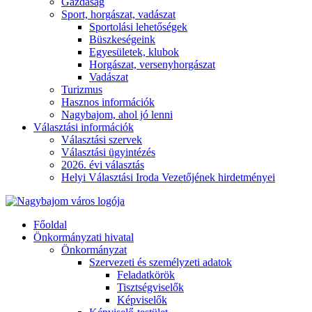
Gazdaság
Sport, horgászat, vadászat
Sportolási lehetőségek
Büszkeségeink
Egyesületek, klubok
Horgászat, versenyhorgászat
Vadászat
Turizmus
Hasznos információk
Nagybajom, ahol jó lenni
Választási információk
Választási szervek
Választási ügyintézés
2026. évi választás
Helyi Választási Iroda Vezetőjének hirdetményei
Főoldal
Önkormányzati hivatal
Önkormányzat
Szervezeti és személyzeti adatok
Feladatkörök
Tisztségviselők
Képviselők