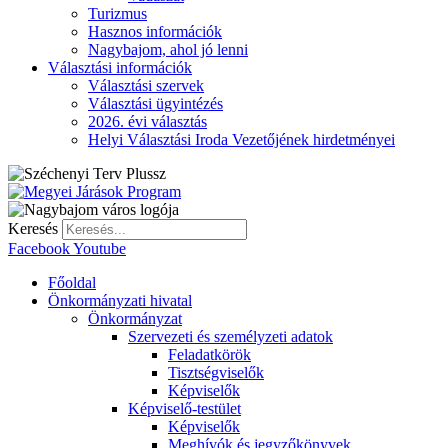
Turizmus
Hasznos információk
Nagybajom, ahol jó lenni
Választási információk
Választási szervek
Választási ügyintézés
2026. évi választás
Helyi Választási Iroda Vezetőjének hirdetményei
Keresés
Facebook
Youtube
Főoldal
Önkormányzati hivatal
Önkormányzat
Szervezeti és személyzeti adatok
Feladatkörök
Tisztségviselők
Képviselők
Képviselő-testület
Képviselők
Meghívók és jegyzőkönyvek