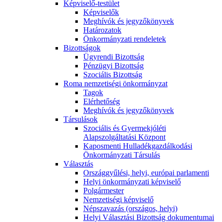
Képviselő-testület
Képviselők
Meghívók és jegyzőkönyvek
Határozatok
Önkormányzati rendeletek
Bizottságok
Ügyrendi Bizottság
Pénzügyi Bizottság
Szociális Bizottság
Roma nemzetiségi önkormányzat
Tagok
Elérhetőség
Meghívók és jegyzőkönyvek
Társulások
Szociális és Gyermekjóléti
Alapszolgáltatási Központ
Kaposmenti Hulladékgazdálkodási
Önkormányzati Társulás
Választás
Országgyűlési, helyi, európai parlamenti
Helyi önkormányzati képviselő
Polgármester
Nemzetiségi képviselő
Népszavazás (országos, helyi)
Helyi Választási Bizottság dokumentumai