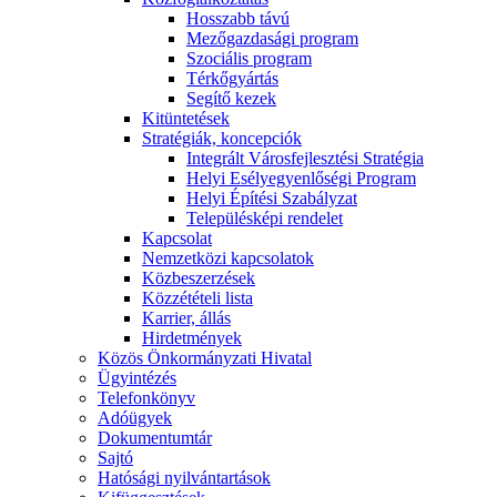
Hosszabb távú
Mezőgazdasági program
Szociális program
Térkőgyártás
Segítő kezek
Kitüntetések
Stratégiák, koncepciók
Integrált Városfejlesztési Stratégia
Helyi Esélyegyenlőségi Program
Helyi Építési Szabályzat
Településképi rendelet
Kapcsolat
Nemzetközi kapcsolatok
Közbeszerzések
Közzétételi lista
Karrier, állás
Hirdetmények
Közös Önkormányzati Hivatal
Ügyintézés
Telefonkönyv
Adóügyek
Dokumentumtár
Sajtó
Hatósági nyilvántartások