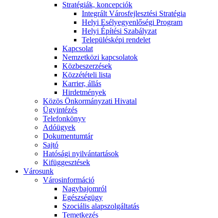
Stratégiák, koncepciók
Integrált Városfejlesztési Stratégia
Helyi Esélyegyenlőségi Program
Helyi Építési Szabályzat
Településképi rendelet
Kapcsolat
Nemzetközi kapcsolatok
Közbeszerzések
Közzétételi lista
Karrier, állás
Hirdetmények
Közös Önkormányzati Hivatal
Ügyintézés
Telefonkönyv
Adóügyek
Dokumentumtár
Sajtó
Hatósági nyilvántartások
Kifüggesztések
Városunk
Városinformáció
Nagybajomról
Egészségügy
Szociális alapszolgáltatás​
Temetkezés