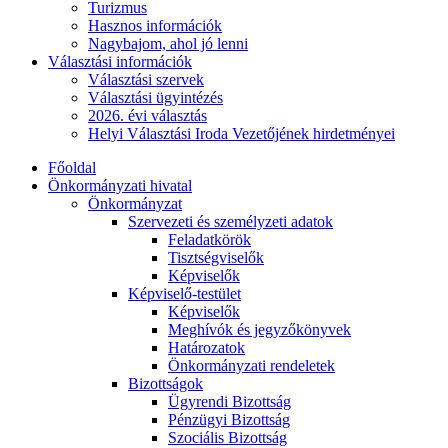
Turizmus
Hasznos információk
Nagybajom, ahol jó lenni
Választási információk
Választási szervek
Választási ügyintézés
2026. évi választás
Helyi Választási Iroda Vezetőjének hirdetményei
Főoldal
Önkormányzati hivatal
Önkormányzat
Szervezeti és személyzeti adatok
Feladatkörök
Tisztségviselők
Képviselők
Képviselő-testület
Képviselők
Meghívók és jegyzőkönyvek
Határozatok
Önkormányzati rendeletek
Bizottságok
Ügyrendi Bizottság
Pénzügyi Bizottság
Szociális Bizottság