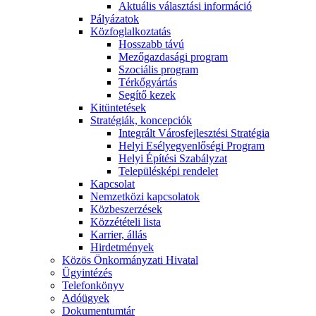
Aktuális választási információ
Pályázatok
Közfoglalkoztatás
Hosszabb távú
Mezőgazdasági program
Szociális program
Térkőgyártás
Segítő kezek
Kitüntetések
Stratégiák, koncepciók
Integrált Városfejlesztési Stratégia
Helyi Esélyegyenlőségi Program
Helyi Építési Szabályzat
Településképi rendelet
Kapcsolat
Nemzetközi kapcsolatok
Közbeszerzések
Közzétételi lista
Karrier, állás
Hirdetmények
Közös Önkormányzati Hivatal
Ügyintézés
Telefonkönyv
Adóügyek
Dokumentumtár