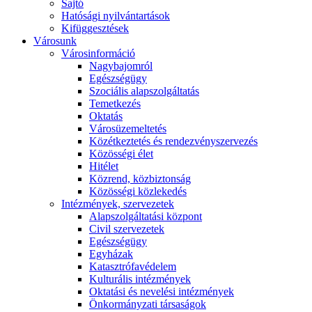
Sajtó
Hatósági nyilvántartások
Kifüggesztések
Városunk
Városinformáció
Nagybajomról
Egészségügy
Szociális alapszolgáltatás​
Temetkezés
Oktatás
Városüzemeltetés
Közétkeztetés és rendezvényszervezés
Közösségi élet​
Hitélet
Közrend, közbiztonság
Közösségi közlekedés
Intézmények, szervezetek
Alapszolgáltatási központ
Civil szervezetek
Egészségügy
Egyházak
Katasztrófavédelem
Kulturális intézmények
Oktatási és nevelési intézmények
Önkormányzati társaságok