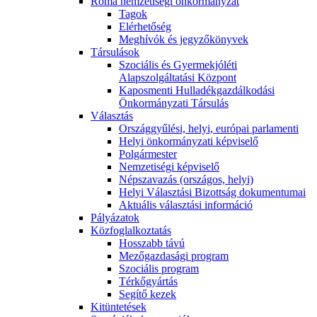
Roma nemzetiségi önkormányzat
Tagok
Elérhetőség
Meghívók és jegyzőkönyvek
Társulások
Szociális és Gyermekjóléti
Alapszolgáltatási Központ
Kaposmenti Hulladékgazdálkodási
Önkormányzati Társulás
Választás
Országgyűlési, helyi, európai parlamenti
Helyi önkormányzati képviselő
Polgármester
Nemzetiségi képviselő
Népszavazás (országos, helyi)
Helyi Választási Bizottság dokumentumai
Aktuális választási információ
Pályázatok
Közfoglalkoztatás
Hosszabb távú
Mezőgazdasági program
Szociális program
Térkőgyártás
Segítő kezek
Kitüntetések