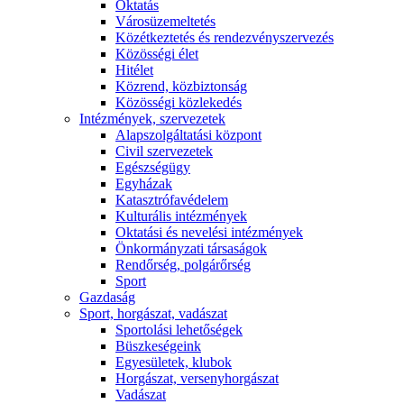
Oktatás
Városüzemeltetés
Közétkeztetés és rendezvényszervezés
Közösségi élet​
Hitélet
Közrend, közbiztonság
Közösségi közlekedés
Intézmények, szervezetek
Alapszolgáltatási központ
Civil szervezetek
Egészségügy
Egyházak
Katasztrófavédelem
Kulturális intézmények
Oktatási és nevelési intézmények
Önkormányzati társaságok
Rendőrség, polgárőrség
Sport
Gazdaság
Sport, horgászat, vadászat
Sportolási lehetőségek
Büszkeségeink
Egyesületek, klubok
Horgászat, versenyhorgászat
Vadászat