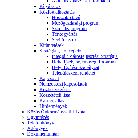
Aktuális választási információ
Pályázatok
Közfoglalkoztatás
Hosszabb távú
Mezőgazdasági program
Szociális program
Térkőgyártás
Segítő kezek
Kitüntetések
Stratégiák, koncepciók
Integrált Városfejlesztési Stratégia
Helyi Esélyegyenlőségi Program
Helyi Építési Szabályzat
Településképi rendelet
Kapcsolat
Nemzetközi kapcsolatok
Közbeszerzések
Közzétételi lista
Karrier, állás
Hirdetmények
Közös Önkormányzati Hivatal
Ügyintézés
Telefonkönyv
Adóügyek
Dokumentumtár