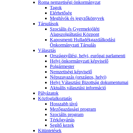
Roma nemzetiségi önkormányzat
Tagok
Elérhetőség
Meghívók és jegyzőkönyvek
Társulások
Szociális és Gyermekjóléti
Alapszolgáltatási Központ
Kaposmenti Hulladékgazdálkodási
Önkormányzati Társulás
Választás
Országgyűlési, helyi, európai parlamenti
Helyi önkormányzati képviselő
Polgármester
Nemzetiségi képviselő
Népszavazás (országos, helyi)
Helyi Választási Bizottság dokumentumai
Aktuális választási információ
Pályázatok
Közfoglalkoztatás
Hosszabb távú
Mezőgazdasági program
Szociális program
Térkőgyártás
Segítő kezek
Kitüntetések