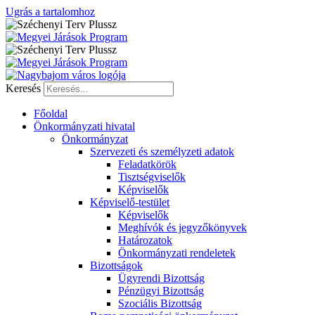
Ugrás a tartalomhoz
Keresés
Főoldal
Önkormányzati hivatal
Önkormányzat
Szervezeti és személyzeti adatok
Feladatkörök
Tisztségviselők
Képviselők
Képviselő-testület
Képviselők
Meghívók és jegyzőkönyvek
Határozatok
Önkormányzati rendeletek
Bizottságok
Ügyrendi Bizottság
Pénzügyi Bizottság
Szociális Bizottság