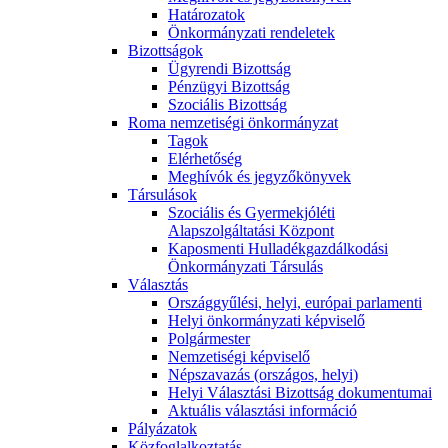
Határozatok
Önkormányzati rendeletek
Bizottságok
Ügyrendi Bizottság
Pénzügyi Bizottság
Szociális Bizottság
Roma nemzetiségi önkormányzat
Tagok
Elérhetőség
Meghívók és jegyzőkönyvek
Társulások
Szociális és Gyermekjóléti
Alapszolgáltatási Központ
Kaposmenti Hulladékgazdálkodási
Önkormányzati Társulás
Választás
Országgyűlési, helyi, európai parlamenti
Helyi önkormányzati képviselő
Polgármester
Nemzetiségi képviselő
Népszavazás (országos, helyi)
Helyi Választási Bizottság dokumentumai
Aktuális választási információ
Pályázatok
Közfoglalkoztatás