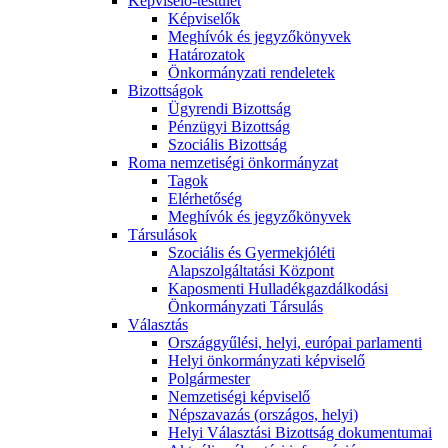
Képviselő-testület
Képviselők
Meghívók és jegyzőkönyvek
Határozatok
Önkormányzati rendeletek
Bizottságok
Ügyrendi Bizottság
Pénzügyi Bizottság
Szociális Bizottság
Roma nemzetiségi önkormányzat
Tagok
Elérhetőség
Meghívók és jegyzőkönyvek
Társulások
Szociális és Gyermekjóléti
Alapszolgáltatási Központ
Kaposmenti Hulladékgazdálkodási
Önkormányzati Társulás
Választás
Országgyűlési, helyi, európai parlamenti
Helyi önkormányzati képviselő
Polgármester
Nemzetiségi képviselő
Népszavazás (országos, helyi)
Helyi Választási Bizottság dokumentumai