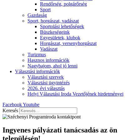
Rendőrség, polgárőrség
Sport
Gazdaság
Sport, horgászat, vadászat
Sportolási lehetőségek
Büszkeségeink
Egyesületek, klubok
Horgászat, versenyhorgászat
Vadászat
Turizmus
Hasznos információk
Nagybajom, ahol jó lenni
Választási információk
Választási szervek
Választási ügyintézés
2026. évi választás
Helyi Választási Iroda Vezetőjének hirdetményei
Facebook
Youtube
Keresés
Ingyenes pályázati tanácsadás az ön
településén!