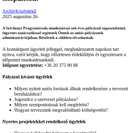
Archív
Közérdekű
2025 augusztus 26.
A Széchenyi Programiroda munkatársai sok éves pályázati tapasztalattal,
ingyenes tanácsadással segítenek Önnek az uniós pályázatok
adminisztrációjában. Részletek a cikkben olvashatóak.
A kontaktpont ügyeleti jelleggel, meghatározatott napokon tart
nyitva, ezért kérjük, hogy előzetesen érdeklődjön és egyeztessen a
időpontot munkatársunknál.
Időpont egyeztetése:
+36 20 375 90 88
Pályázni kívánó ügyfelek
Milyen nyitott uniós források állnak rendelkezésre a tervezett
beruházáshoz?
Jogosult-e a szervezet pályázásra?
Milyen szempontoknak kell megfelelni?
Hogyan tervezzünk megvalósítható költségvetést?
Nyertes projektekkel rendelkező ügyfelek