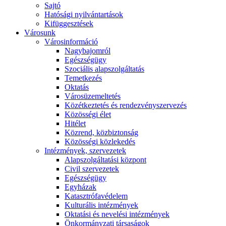
Sajtó
Hatósági nyilvántartások
Kifüggesztések
Városunk
Városinformáció
Nagybajomról
Egészségügy
Szociális alapszolgáltatás​
Temetkezés
Oktatás
Városüzemeltetés
Közétkeztetés és rendezvényszervezés
Közösségi élet​
Hitélet
Közrend, közbiztonság
Közösségi közlekedés
Intézmények, szervezetek
Alapszolgáltatási központ
Civil szervezetek
Egészségügy
Egyházak
Katasztrófavédelem
Kulturális intézmények
Oktatási és nevelési intézmények
Önkormányzati társaságok