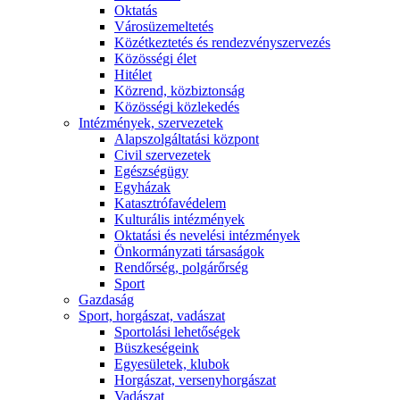
Oktatás
Városüzemeltetés
Közétkeztetés és rendezvényszervezés
Közösségi élet​
Hitélet
Közrend, közbiztonság
Közösségi közlekedés
Intézmények, szervezetek
Alapszolgáltatási központ
Civil szervezetek
Egészségügy
Egyházak
Katasztrófavédelem
Kulturális intézmények
Oktatási és nevelési intézmények
Önkormányzati társaságok
Rendőrség, polgárőrség
Sport
Gazdaság
Sport, horgászat, vadászat
Sportolási lehetőségek
Büszkeségeink
Egyesületek, klubok
Horgászat, versenyhorgászat
Vadászat