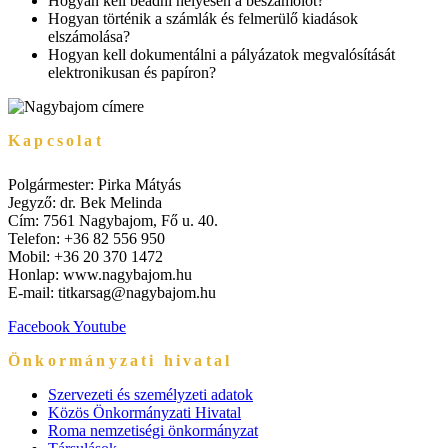
Hogyan kell beadni helyesen a beszámolót?
Hogyan történik a számlák és felmerülő kiadások
elszámolása?
Hogyan kell dokumentálni a pályázatok megvalósítását
elektronikusan és papíron?
Kapcsolat
Polgármester: Pirka Mátyás
Jegyző: dr. Bek Melinda
Cím: 7561 Nagybajom, Fő u. 40.
Telefon: +36 82 556 950
Mobil: +36 20 370 1472
Honlap: www.nagybajom.hu
E-mail: titkarsag@nagybajom.hu
Facebook
Youtube
Önkormányzati hivatal
Szervezeti és személyzeti adatok
Közös Önkormányzati Hivatal
Roma nemzetiségi önkormányzat