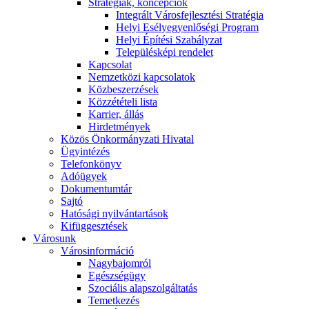
Stratégiák, koncepciók
Integrált Városfejlesztési Stratégia
Helyi Esélyegyenlőségi Program
Helyi Építési Szabályzat
Településképi rendelet
Kapcsolat
Nemzetközi kapcsolatok
Közbeszerzések
Közzétételi lista
Karrier, állás
Hirdetmények
Közös Önkormányzati Hivatal
Ügyintézés
Telefonkönyv
Adóügyek
Dokumentumtár
Sajtó
Hatósági nyilvántartások
Kifüggesztések
Városunk
Városinformáció
Nagybajomról
Egészségügy
Szociális alapszolgáltatás​
Temetkezés