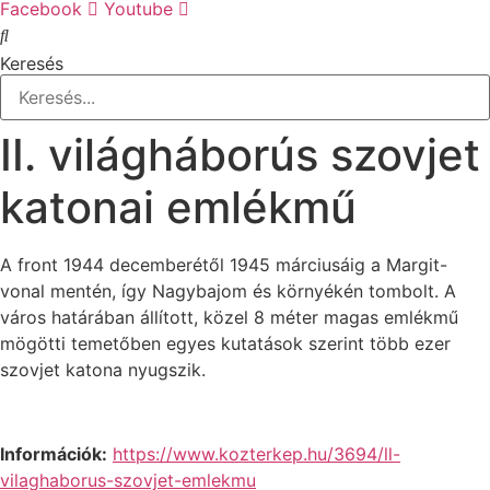
Facebook
Youtube
Keresés
II. világháborús szovjet
katonai emlékmű
A front 1944 decemberétől 1945 márciusáig a Margit-
vonal mentén, így Nagybajom és környékén tombolt. A
város határában állított, közel 8 méter magas emlékmű
mögötti temetőben egyes kutatások szerint több ezer
szovjet katona nyugszik.
Információk:
https://www.kozterkep.hu/3694/ll-
vilaghaborus-szovjet-emlekmu