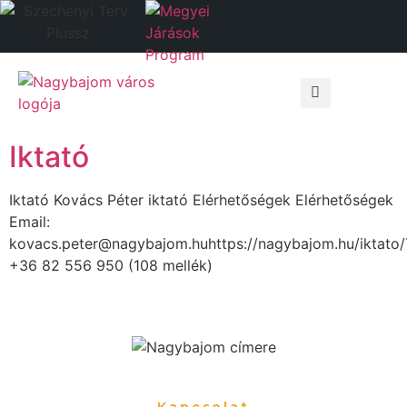
Önkormányzati hivatal
Választási in
Iktató
Iktató Kovács Péter iktató Elérhetőségek Elérhetőségek
Email:
kovacs.peter@nagybajom.huhttps://nagybajom.hu/iktato/
+36 82 556 950 (108 mellék)