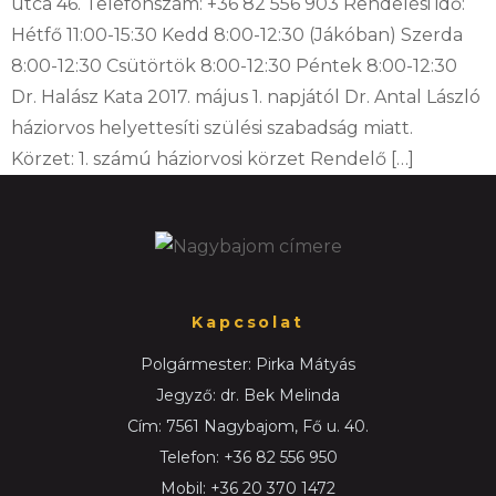
utca 46. Telefonszám: +36 82 556 903 Rendelési idő:
Hétfő 11:00-15:30 Kedd 8:00-12:30 (Jákóban) Szerda
8:00-12:30 Csütörtök 8:00-12:30 Péntek 8:00-12:30
Dr. Halász Kata 2017. május 1. napjától Dr. Antal László
háziorvos helyettesíti szülési szabadság miatt.
Körzet: 1. számú háziorvosi körzet Rendelő […]
Kapcsolat
Polgármester: Pirka Mátyás
Jegyző: dr. Bek Melinda
Cím: 7561 Nagybajom, Fő u. 40.
Telefon: +36 82 556 950
Mobil: +36 20 370 1472