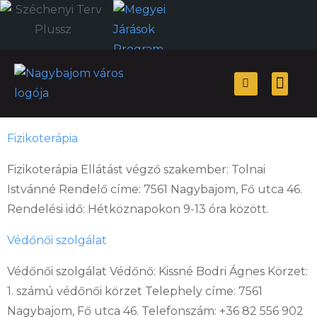
Önkormányzati hiv
Választási
Fizikoterápia
Fizikoterápia Ellátást végző szakember: Tolnai
Istvánné Rendelő címe: 7561 Nagybajom, Fő utca 46.
Rendelési idő: Hétköznapokon 9-13 óra között.
Védőnői szolgálat
Védőnői szolgálat Védőnő: Kissné Bodri Ágnes Körzet:
1. számú védőnői körzet Telephely címe: 7561
Nagybajom, Fő utca 46. Telefonszám: +36 82 556 902