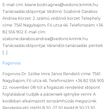
E-mail cím: kissne.bodri.agnes@vedono.kmmk.hu
Tanácsadás időpontjai: Védőnő: Szabóné Darabos
Andrea Körzet: 2. számú védőnői körzet Telephely
címe: 7561 Nagybajom, Fő utca 46. Telefonszám: +36
82 556 902 E-mail cím:
szabone.darabos.andrea@vedono.kmmk.hu
Tanácsadás időpontjai: Várandós tanácsadás: péntek
[…]
Fogorvos
Fogorvos Dr. Szőke Imre János Rendelő címe: 7561
Nagybajom, Fő utca 46. Telefonszám: +36 82 556 905
22. november 08-tól a fogászati rendelést időpont
foglalásával tudják a páciensek igénybe venni. A
korábban alkalmazott sorszámhúzás megszűnik.
Rendelési idő: Hétfő 8:30 -17:30 Kedd 8:30-13:30