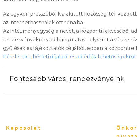
Az egykori presszóból kialakított közösségi tér kezdet
az internethasználók otthonaiba.
Az intézményegység a nevét, a központi fekvéséből adó
rendezvényeknek ad hangulatos helyszínt a város szívé
gyűlések és tájékoztatók céljából, éppen a központi e
Részletek a bérleti díjakról és a bérlési lehetőségekről.
Fontosabb városi rendezvényeink
Kapcsolat
Önkor
hivat