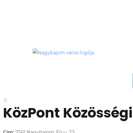
KözPont Közösségi
Cím:
7561 Nagybajom, Fő u. 73.