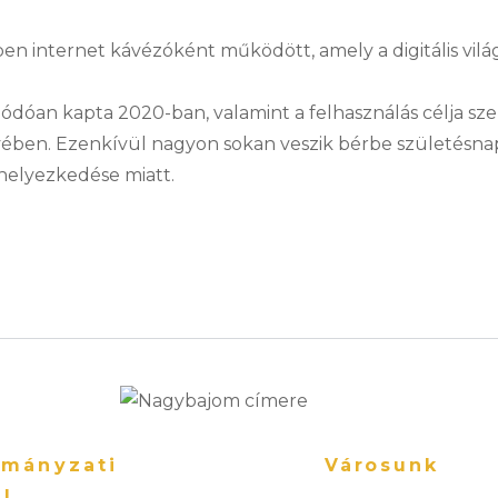
ben internet kávézóként működött, amely a digitális vilá
dóan kapta 2020-ban, valamint a felhasználás célja szeri
ben. Ezenkívül nagyon sokan veszik bérbe születésnap, k
lhelyezkedése miatt.
mányzati
Városunk
al