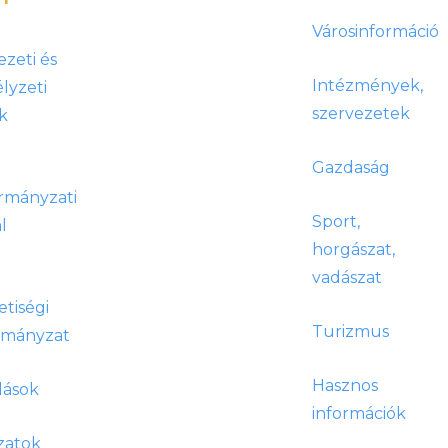
Városinformáció
ezeti és
Intézmények,
lyzeti
szervezetek
k
Gazdaság
rmányzati
Sport,
l
horgászat,
vadászat
tiségi
Turizmus
rmányzat
Hasznos
lások
információk
zatok