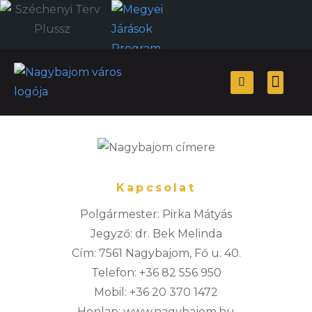
Önkormányzati hiv
Választási
Kapcsolat
Polgármester: Pirka Mátyás
Jegyző: dr. Bek Melinda
Cím: 7561 Nagybajom, Fő u. 40.
Telefon: +36 82 556 950
Mobil: +36 20 370 1472
Honlap: www.nagybajom.hu